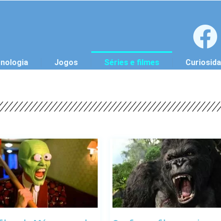
nologia
Jogos
Séries e filmes
Curiosid