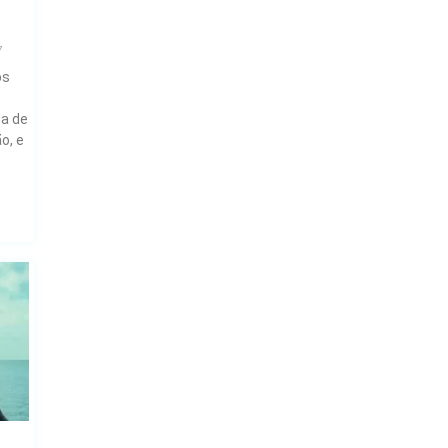
7
os
da de
o, e