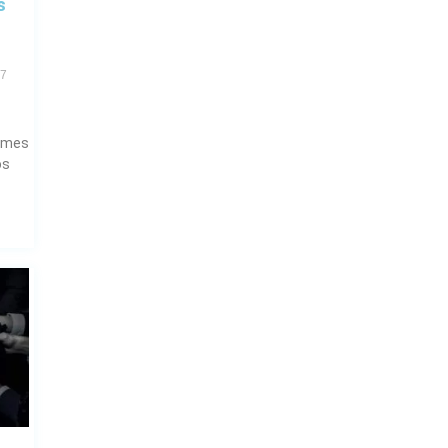
s
17
ilmes
os