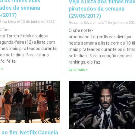
a os filmes mais
Veja a lista dos filmes mai
eados da semana
pirateados da semana
6/2017)
(29/05/2017)
Silva Lima
13 de junho de 2017
Rosania Silva Lima
7 de junho de 20
orte-
O site norte-
no TorrentFreak divulgou
americano TorrentFreak divulgou
egunda-feira (12) a lista com
nesta semana a lista com os 10 f
ilmes mais pirateados durante
mais pirateados durante os últim
os sete dias. Para listar o
sete dias. Para a criação desses
 foi feita
rankings, ele faz
 »
Leia mais »
ao fim: Netflix Cancela