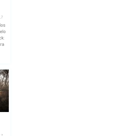
17
dos
elo
ck:
ira
17