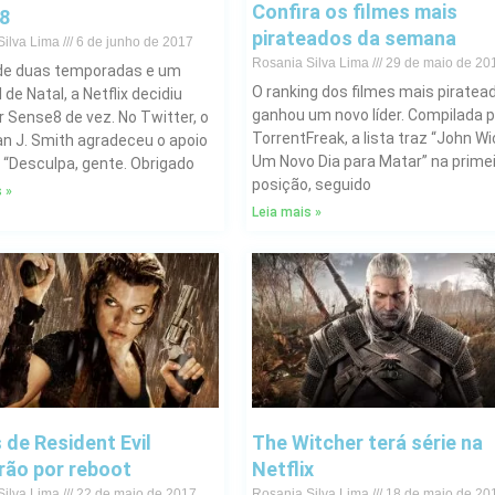
Confira os filmes mais
8
pirateados da semana
Silva Lima
6 de junho de 2017
Rosania Silva Lima
29 de maio de 20
de duas temporadas e um
O ranking dos filmes mais piratea
 de Natal, a Netflix decidiu
ganhou um novo líder. Compilada p
r Sense8 de vez. No Twitter, o
TorrentFreak, a lista traz “John Wi
ian J. Smith agradeceu o apoio
Um Novo Dia para Matar” na prime
: “Desculpa, gente. Obrigado
posição, seguido
 »
Leia mais »
 de Resident Evil
The Witcher terá série na
rão por reboot
Netflix
Silva Lima
22 de maio de 2017
Rosania Silva Lima
18 de maio de 20