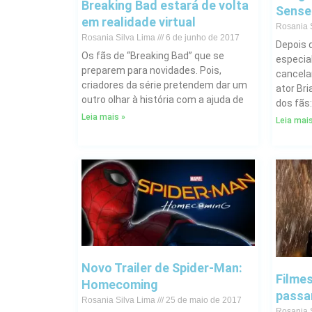
Breaking Bad estará de volta
Sense
em realidade virtual
Rosania 
Rosania Silva Lima
6 de junho de 2017
Depois 
Os fãs de “Breaking Bad” que se
especial
preparem para novidades. Pois,
cancela
criadores da série pretendem dar um
ator Br
outro olhar à história com a ajuda de
dos fãs
Leia mais »
Leia mais
Novo Trailer de Spider-Man:
Filmes
Homecoming
passa
Rosania Silva Lima
25 de maio de 2017
Rosania 