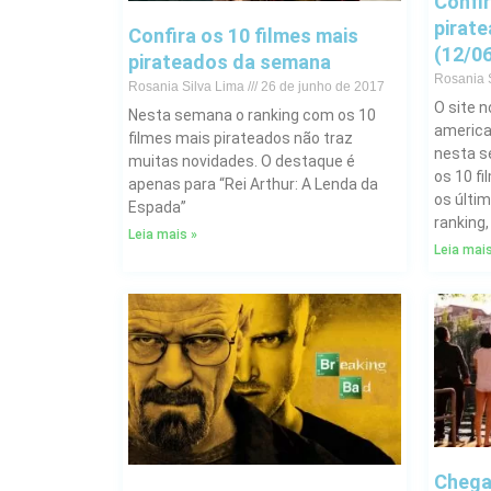
Confir
pirat
Confira os 10 filmes mais
(12/0
pirateados da semana
Rosania 
Rosania Silva Lima
26 de junho de 2017
O site n
Nesta semana o ranking com os 10
america
filmes mais pirateados não traz
nesta s
muitas novidades. O destaque é
os 10 f
apenas para “Rei Arthur: A Lenda da
os últim
Espada”
ranking,
Leia mais »
Leia mais
Chega 