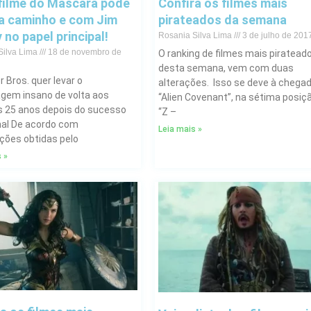
filme do Máscara pode
Confira os filmes mais
 a caminho e com Jim
pirateados da semana
 no papel principal!
Rosania Silva Lima
3 de julho de 201
Silva Lima
18 de novembro de
O ranking de filmes mais piratead
desta semana, vem com duas
 Bros. quer levar o
alterações. Isso se deve à chega
gem insano de volta aos
“Alien Covenant”, na sétima posiçã
 25 anos depois do sucesso
“Z –
inal De acordo com
Leia mais »
ções obtidas pelo
 »