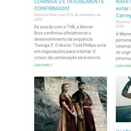
CORINGA 2 É OFICIALMENTE
Novo 
CONFIRMADO!
estar
Carrey
Rosania Silva Lima
21 de novembro de
2019
Rosania 
2019
De acordo com o THR, a Warner
Bros confirmou oficialmente o
A Warner
desenvolvimento da sequência
persona
‘Coringa 2‘. O diretor Todd Phillips está
cinemas
em negociações para retornar. O
do orig
roteiro da continuação será escrito
informa
Leia mais »
Leia mais