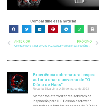
Compartilhe essa notícia!
ANTERIOR
PRÓXIMO
Confira o novo trailer de One Piece Great Pirate Colosseum!
Startup vai pagar para usuário que compartilhar vídeos do YouTube.
Experiência sobrenatural inspira
autor a criar o universo de “O
Diário de Hass”
Rosania Silva Lima
28 de março de 2023
Momentos aterrorizantes serviram de
inspiração para H. F. Pessoa escrever o