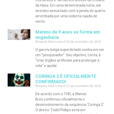
misterioso e fantástico enredo de O Diário
de Hass. Em uma determinada noite, ele
acordou assustado com a janela do quarto
arrombada por uma violenta rajada de
vento.
Menino de 9 anos se forma em
engenharia
Rosania Silva Lima
24 de novembro de 2019
O garoto belga superdotado sonha em ser
um “pesquisador”. Seu objetivo, conta, é
“criar órgãos artificiais para prolongar a
vida” e ajudar
CORINGA 2 É OFICIALMENTE
CONFIRMADO!
Rosania Silva Lima
21 de novembro de 2019
De acordo com o THR, a Warner
Bros confirmou oficialmente o
desenvolvimento da sequência ‘Coringa 2‘.
O diretor Todd Phillips está em