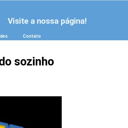
Visite a nossa página!
ades
Contato
do sozinho