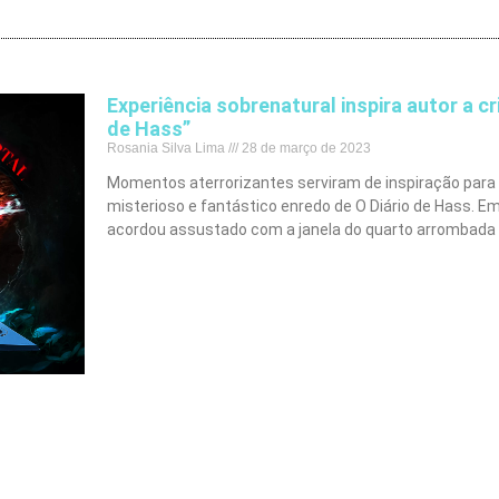
Experiência sobrenatural inspira autor a cr
de Hass”
Rosania Silva Lima
28 de março de 2023
Momentos aterrorizantes serviram de inspiração para H
misterioso e fantástico enredo de O Diário de Hass. E
acordou assustado com a janela do quarto arrombada p