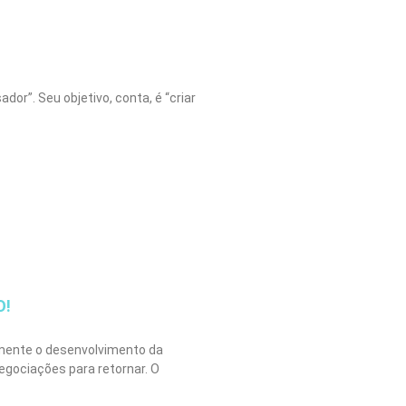
or”. Seu objetivo, conta, é “criar
O!
lmente o desenvolvimento da
negociações para retornar. O