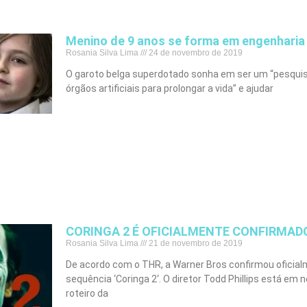
Menino de 9 anos se forma em engenharia
Rosania Silva Lima
24 de novembro de 2019
O garoto belga superdotado sonha em ser um “pesquisad
órgãos artificiais para prolongar a vida” e ajudar
CORINGA 2 É OFICIALMENTE CONFIRMAD
Rosania Silva Lima
21 de novembro de 2019
De acordo com o THR, a Warner Bros confirmou oficia
sequência ‘Coringa 2‘. O diretor Todd Phillips está em 
roteiro da