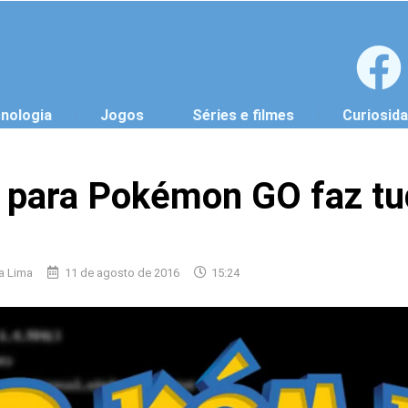
nologia
Jogos
Séries e filmes
Curiosid
 para Pokémon GO faz tu
a Lima
11 de agosto de 2016
15:24