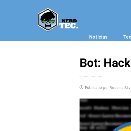
Ir para o conteúdo
Notícias
Tec
Bot: Hack
Publicado por
Rosania Silv